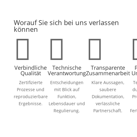
Worauf Sie sich bei uns verlassen
können



Verbindliche
Technische
Transparente
Qualität
Verantwortung
Zusammenarbeit
U
Zertifizierte
Entscheidungen
Klare Aussagen,
T
Prozesse und
mit Blick auf
saubere
du
reproduzierbare
Funktion,
Dokumentation,
Pr
Ergebnisse.
Lebensdauer und
verlässliche
Regulierung.
Partnerschaft.
Fer