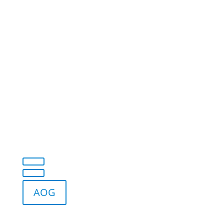
Fordern Sie uns heraus!
Kontakt aufnehmen
AOG