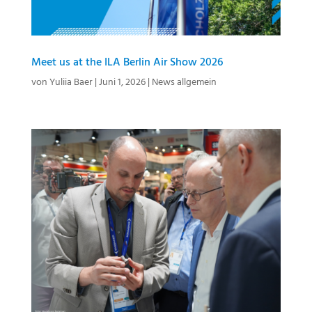
Meet us at the ILA Berlin Air Show 2026
von
Yuliia Baer
|
Juni 1, 2026
|
News allgemein